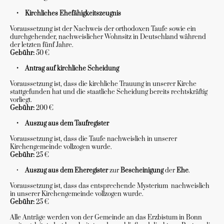
• Kirchliches Ehefähigkeitszeugnis
Voraussetzung ist der Nachweis der orthodoxen Taufe sowie ein
durchgehender, nachweislicher Wohnsitz in Deutschland während
der letzten fünf Jahre.
Gebühr:
50 €
• Antrag auf kirchliche Scheidung
Voraussetzung ist, dass die kirchliche Trauung in unserer Kirche
stattgefunden hat und die staatliche Scheidung bereits rechtskräftig
vorliegt.
Gebühr:
200 €
• Auszug aus dem Taufregister
Voraussetzung ist, dass die Taufe nachweislich in unserer
Kirchengemeinde vollzogen wurde.
Gebühr:
25 €
•
Auszug
aus
dem
Eheregister
zur
Bescheinigung
der
Ehe
.
Voraussetzung ist, dass das entsprechende Mysterium nachweislich
in unserer Kirchengemeinde vollzogen wurde.
Gebühr:
25 €
Alle Anträge werden von der Gemeinde an das Erzbistum in Bonn