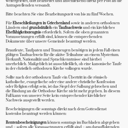
weitergeleitet, dort bearbeitet und anschließend direkt per Post an die
Antragstellenden versandt.
Bitte beachten Sie eine Bearbeitungszeit von bis zu fünf Wochen.
Für
Eheschließungen in Griechenland
sowie in anderen orthodoxen
Ländern sind
grundsätzlich
ein
Taufnachweis
und ein kirchliches
Ehefähigkeitszeugnis
erforderlich. Sofern die oben genannten
Voraussetzungen erfüllt sind, können die entsprechenden
Dokumente über unsere Gemeinde beantragt werden.
Brautleute, Taufpaten und Trauzeugen benötigen in jedem Fall einen
gültigen Taufnachweis für die aktive Teilnahme an einem Mysterium.
Herkunft, Nationalität und Sprachkenntnisse sind hierbei
unerheblich. Maßgeblich ist ausschließlich, ob eine kanonische Taufe
in der christlich-orthodoxen Kirche vollzogen wurde.
Sollte nach der orthodoxen Taufe ein Übertritt in die römisch-
katholische, evangelische oder eine andere christliche Konfession
oder Religion erfolgt sein, ist das Siegel der Salbung gebrochen und
die Bindung an die Orthodoxe Kirche nicht mehr gegeben. In diesem
Fall kann von unserer Seite kein entsprechender kirchlicher
Nachweis ausgestellt werden.
Bescheinigungen die sonntags direkt nach dem Gottesdienst
kostenlos beantragt werden können:
Rentenbescheinigungen
können sonntags im Buchladen abgegeben
und – sofern alle Voraussetzungen erfüllt sind – am darauffolgenden