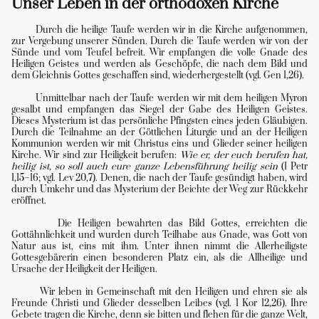
Unser Leben in der orthodoxen Kirche
Durch die heilige Taufe werden wir in die Kirche aufgenommen,
zur Vergebung unserer Sünden. Durch die Taufe werden wir von der
Sünde und vom Teufel befreit. Wir empfangen die volle Gnade des
Heiligen Geistes und werden als Geschöpfe, die nach dem Bild und
dem Gleichnis Gottes geschaffen sind, wiederhergestellt (vgl. Gen 1,26).
Unmittelbar nach der Taufe werden wir mit dem heiligen Myron
gesalbt und empfangen das Siegel der Gabe des Heiligen Geistes.
Dieses Mysterium ist das persönliche Pfingsten eines jeden Gläubigen.
Durch die Teilnahme an der Göttlichen Liturgie und an der Heiligen
Kommunion werden wir mit Christus eins und Glieder seiner heiligen
Kirche. Wir sind zur Heiligkeit berufen:
Wie er, der euch berufen hat,
heilig ist, so soll auch eure ganze Lebensführung heilig sein
(1 Petr
1,15–16; vgl. Lev 20,7). Denen, die nach der Taufe gesündigt haben, wird
durch Umkehr und das Mysterium der Beichte der Weg zur Rückkehr
eröffnet.
Die Heiligen bewahrten das Bild Gottes, erreichten die
Gottähnlichkeit und wurden durch Teilhabe aus Gnade, was Gott von
Natur aus ist, eins mit ihm. Unter ihnen nimmt die Allerheiligste
Gottesgebärerin einen besonderen Platz ein, als die Allheilige und
Ursache der Heiligkeit der Heiligen.
Wir leben in Gemeinschaft mit den Heiligen und ehren sie als
Freunde Christi und Glieder desselben Leibes (vgl. 1 Kor 12,26). Ihre
Gebete tragen die Kirche, denn sie bitten und flehen für die ganze Welt,