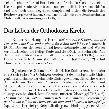
sich bemühen, während ihres Lebens auf Erden in Christus zu leben.
Die triumphierende Kirche besteht aus jenen, die im Herrn entschlafen
sind und nach dem Sieg ihres Kampfes auf Erden die Freude des
Reiches vorgekostet haben. Zusammen bilden sie eine Gemeinschaft in
Christus, die Versammlung der Heiligen.
Das Leben der Orthodoxen Kirche
Bei der Kreuzigung des Herrn
stieß einer der Soldaten mit der
Lanze in seine Seite und sogleich floss Blut und Wasser heraus
(Joh
19, 34). Das aus der Seite Christi hervorströmende Blut und Wasser
versinnbildlichen die Heilige Taufe und die Göttliche Eucharistie. Aus
diesen beiden Mysterien wurde die Kirche geboren (vgl. Tit 3,5). So wie
Eva aus der Seite Adams geschaffen wurde (vgl. Gen 2, 22), schuf
Christus die Kirche aus seiner Seite.
Diejenigen, die Christus durch die Heilige Taufe gezeugt hat, nährt
er mit sich selbst. Wir Gläubigen werden mit dem heiligen Leib Christi
genährt und sind so der eine Leib Christi geworden. Die Kirche wurde
der Welt am Tage von Pfingsten offenbar, als die Güte und
Menschenliebe Gottes, unseres Erlösers erschien und er uns durch
die Erneuerung im Heiligen Geist rettete, den er reichlich über uns
ausgegossen hat durch Jesus Christus, unseren Erlöser (vgl. Tit 3, 4–6).
Die nun, die sein Wort annahmen, ließen sich taufen. An diesem Tag
wurden ihrer Gemeinschaft etwa dreitausend Menschen hinzugefügt
(Apg 2, 41). Der Heilige Geist hält die ganze Einrichtung der Kirche