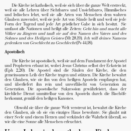
Die Kirche ist katholisch, weil sie sich über die ganze Welt erstreckt,
weil sie alle Lehren über Sichtbares und Unsichtbares, Himmlisches
und Irdisches lehrt, weil sie alle Arten von Menschen dem wahren
Glauben zuwendet, weil sie jede Art von Sünde heilt und weil sie jede
Form der Tugend und jede Art geistlicher Gabe in sich besitzt. Sie
umfasst alle Nationen und heiligt alle Zeiten:
Geht hin und macht alle
Völker zu Jüngern und tauft sie auf den Namen des Vaters und des
Sohnes und des Heiligen Geistes
(Mt 28,19).
Ich will deines Namens
gedenken von Geschlecht zu Geschlecht
(Ps 44,18).
Apostolisch
Die Kirche ist apostolisch, weil sie auf dem Fundament der Apostel
und Propheten erbaut ist, wobei Jesus Christus selbst der Eckstein ist
(Eph 2,20). Die Apostel sind die Säulen der Kirche, die den
gemeinsamen Leib der Kirche tragen und stützen. Die Kirche bewahrt
den Glauben, wie sie ihn von den heiligen Aposteln empfangen hat,
und überliefert ihn rein und unverfälscht von Generation zu
Generation. Die apostolische Sukzession gewährleistet, dass der
kirchliche Dienst unmittelbar von den Aposteln durch die Bischöfe
herkommt, gemäß den heiligen Kanones.
Obwohl sie über die ganze Welt verstreut ist, bewahrt die Kirche
den Glauben, als ob sie ein einziges Haus bewohnte. Sie glaubt mit
einer Seele und einem Herzen und verkündet die Wahrheit überall, so
wie die eine Sonne alle Menschen erleuchtet.