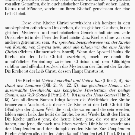
von allen Getauften, die in eucharistischer Gemeinschaft stehen: Laien,
Klerus und Mönche, vereint um ihren Bischof; gemeinsam der eine
Leib Christi.
Diese eine Kirche Christi verwirklicht sich konkret in den
autokephalen orthodoxen Ortskirchen, die im gleichen Glauben, in der
gleichen Mysterien- und eucharistischen Gemeinschaft stehen. Jede
Ortskirche ist in der Feier der Eucharistie ganz Kirche, ohne von den
anderen getrennt zu sein.
Wir sprechen beispielsweise von der Kirche
von Korinth, von Smyrna usw., aber alle bilden wir die eine Kirche
Christi
(Siebtes Ökumenisches Konzil). Wenn der Apostel Paulus die
Kirche als den Leib Christi bezeichnet, macht er damit die
unauflösliche Verbindung zwischen Christus und den Gläubigen
sichtbar und offenbart zugleich das Mysterium der Einheit der Kirche:
Die Kirche ist der Leib Christi, dessen Haupt Christus ist.
Die Kirche ist
Gottes Ackerfeld und Gottes Bau
(1 Kor 3, 9),
die
Braut des Lammes
(Offb 21, 9; 22, 17),
das geistliche Haus,… das
auserwählte Geschlecht, das königliche Priestertum, der heilige
Stamm, das Volk Gottes
(1 Petr 2, 5. 9–10)
und das Haus Gottes
(1 Tim 3,
15). Von all diesen Namen bringt keiner die Wirklichkeit der Kirche
besser zum Ausdruck als dieser: Die Kirche ist der Leib Christi. Die
Gläubigen der ganzen Welt, die sind, die waren und die sein werden,
bilden einen Leib, das heißt die Kirche, bis zur Wiederkunft des Herrn.
Die Kirche umfasst jene, die heute leben, jene, die vor uns gelebt
haben, und jene, die nach uns leben werden. Die Kirche besteht aus
der kämpfenden und der triumphierenden Kirche. Zur kämpfenden
Kirche gehören alle, die den guten Kampf kämpfen (vgl. 1 Tim 1, 18) und