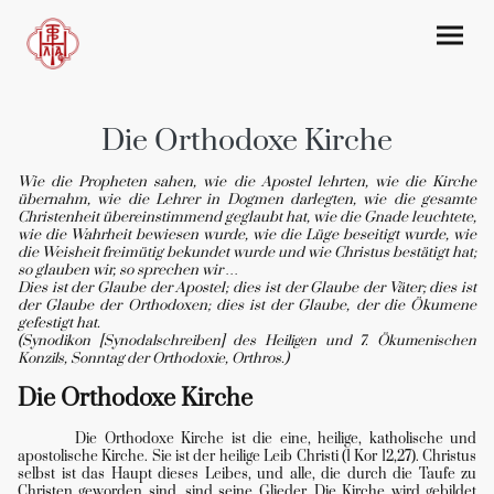
Die Orthodoxe Kirche
Wie die Propheten sahen, wie die Apostel lehrten, wie die Kirche
übernahm, wie die Lehrer in Dogmen darlegten, wie die gesamte
Christenheit übereinstimmend geglaubt hat, wie die Gnade leuchtete,
wie die Wahrheit bewiesen wurde, wie die Lüge beseitigt wurde, wie
die Weisheit freimütig bekundet wurde und wie Christus bestätigt hat;
so glauben wir, so sprechen wir …
Dies ist der Glaube der Apostel; dies ist der Glaube der Väter; dies ist
der Glaube der Orthodoxen; dies ist der Glaube, der die Ökumene
gefestigt hat.
(Synodikon [Synodalschreiben] des Heiligen und 7. Ökumenischen
Konzils, Sonntag der Orthodoxie, Orthros.)
Die Orthodoxe Kirche
Die Orthodoxe Kirche ist die eine, heilige, katholische und
apostolische Kirche. Sie ist der heilige Leib Christi (1 Kor 12,27). Christus
selbst ist das Haupt dieses Leibes, und alle, die durch die Taufe zu
Christen geworden sind, sind seine Glieder. Die Kirche wird gebildet