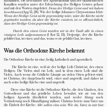
zusammen. Die Beschlüsse des Apostelkonzils und der ökumenischen
Konzilien wurden unter der Erleuchtung des Heiligen Geistes gefasst
und mit den Worten eingeleitet:
Denn der Heilige Geist und wir haben
beschlossen
(Apg 15, 28). Wie der heilige Johannes Chrysostomos lehrt:
Wenn der Heilige Geist nicht gegenwärtig wäre, wäre die Kirche nicht
gegründet worden; da aber die Kirche existiert, ist es offensichtlich,
dass der Heilige Geist gegenwärtig ist.
Durch den einen Geist wurden wir in der Taufe alle in einen
einzigen Leib aufgenommen
(1 Kor 12, 13). Derjenige, der die Kirche
gebildet hat, ist einer, und das, wozu er sie gebildet hat, ist eines.
Was die Orthodoxe Kirche bekennt
Die Orthodoxe Kirche ist eine; heilig, katholisch und apostolisch.
Die Kirche ist eine, weil sie der heilige Leib Christi ist, des einen
Heiligen. Die Vielen sind ein Leib, und in dem einen Leib sind die
Vielen. Auch wenn die Göttliche Liturgie an vielen Orten gefeiert wird,
ist Christus, der dargebracht wird, einer und ungeteilt, und daher ist
auch seine heilige Kirche eine und ungeteilt.
Diese eine Kirche ist die Orthodoxe Kirche, die den Glauben, den
Gottesdienst und das geistliche Leben bewahrt, wie sie von den
heiligen Aposteln überliefert wurden, und weder Abzug noch
Veränderung noch Hinzufügung zulässt. Christus betete zum Vater um
die Einheit der Kirche:
Alle sollen eins sein: Wie du, Vater, in mir bist