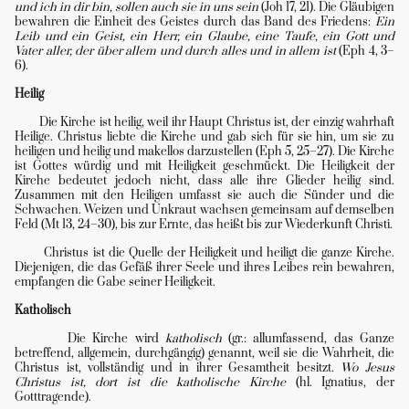
und ich in dir bin, sollen auch sie in uns sein
(Joh 17, 21). Die Gläubigen
bewahren die Einheit des Geistes durch das Band des Friedens:
Ein
Leib und ein Geist, ein Herr, ein Glaube, eine Taufe, ein Gott und
Vater aller, der über allem und durch alles und in allem ist
(Eph 4, 3–
6).
Heilig
Die Kirche ist heilig, weil ihr Haupt Christus ist, der einzig wahrhaft
Heilige. Christus liebte die Kirche und gab sich für sie hin, um sie zu
heiligen und heilig und makellos darzustellen (Eph 5, 25–27). Die Kirche
ist Gottes würdig und mit Heiligkeit geschmückt. Die Heiligkeit der
Kirche bedeutet jedoch nicht, dass alle ihre Glieder heilig sind.
Zusammen mit den Heiligen umfasst sie auch die Sünder und die
Schwachen. Weizen und Unkraut wachsen gemeinsam auf demselben
Feld (Mt 13, 24–30), bis zur Ernte, das heißt bis zur Wiederkunft Christi.
Christus ist die Quelle der Heiligkeit und heiligt die ganze Kirche.
Diejenigen, die das Gefäß ihrer Seele und ihres Leibes rein bewahren,
empfangen die Gabe seiner Heiligkeit.
Katholisch
Die Kirche wird
katholisch
(gr.: allumfassend, das Ganze
betreffend, allgemein, durchgängig) genannt, weil sie die Wahrheit, die
Christus ist, vollständig und in ihrer Gesamtheit besitzt.
Wo Jesus
Christus ist, dort ist die katholische Kirche
(hl. Ignatius, der
Gotttragende).